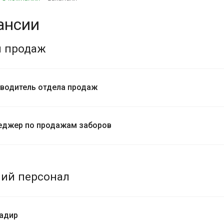
ансии
л продаж
водитель отдела продаж
еджер по продажам заборов
чий персонал
адир