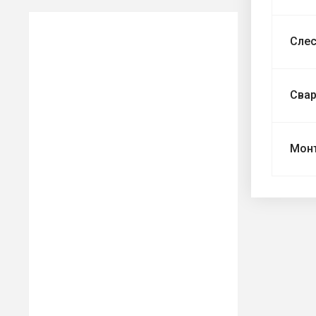
Сле
Сва
Мон