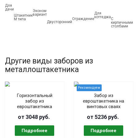
Для
дачи
Эконом
Дл
Для
вариант
да
Штакетник
коттеджа
Ограждение
С
уч
М типа
Двусторонний
кирпичными
столбами
Другие виды заборов из
металлоштакетника
Горизонтальный
Забор из
забор из
евроштакетника на
евроштакетника
винтовых сваях
от 3048 руб.
от 5236 руб.