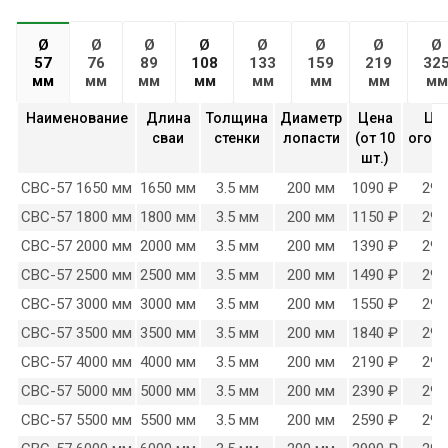
Ø
Ø
Ø
Ø
Ø
Ø
Ø
Ø
57
76
89
108
133
159
219
32
мм
мм
мм
мм
мм
мм
мм
мм
Наименование
Длина
Толщина
Диаметр
Цена
Це
сваи
стенки
лопасти
(от 10
огол
шт.)
СВС-57 1650 мм
1650 мм
3.5 мм
200 мм
1090 ₽
290
СВС-57 1800 мм
1800 мм
3.5 мм
200 мм
1150 ₽
290
СВС-57 2000 мм
2000 мм
3.5 мм
200 мм
1390 ₽
290
СВС-57 2500 мм
2500 мм
3.5 мм
200 мм
1490 ₽
290
СВС-57 3000 мм
3000 мм
3.5 мм
200 мм
1550 ₽
290
СВС-57 3500 мм
3500 мм
3.5 мм
200 мм
1840 ₽
290
СВС-57 4000 мм
4000 мм
3.5 мм
200 мм
2190 ₽
290
СВС-57 5000 мм
5000 мм
3.5 мм
200 мм
2390 ₽
290
СВС-57 5500 мм
5500 мм
3.5 мм
200 мм
2590 ₽
290