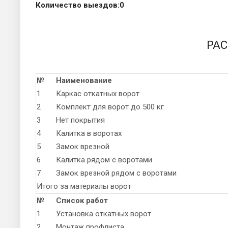
Количество выездов:
0
РА
№
Наименование
1
Каркас откатных ворот
2
Комплект для ворот до 500 кг
3
Нет покрытия
4
Калитка в воротах
5
Замок врезной
6
Калитка рядом с воротами
7
Замок врезной рядом с воротами
Итого за материалы ворот
№
Список работ
1
Установка откатных ворот
2
Монтаж профлиста