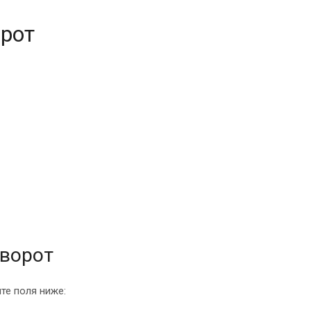
орот
 ворот
те поля ниже: