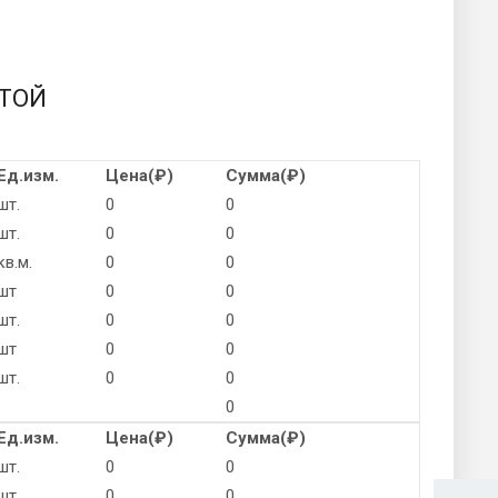
ОТОЙ
Ед.изм.
Цена(
₽
)
Сумма(
₽
)
шт.
0
0
шт.
0
0
кв.м.
0
0
шт
0
0
шт.
0
0
шт
0
0
шт.
0
0
0
Ед.изм.
Цена(
₽
)
Сумма(
₽
)
шт.
0
0
шт
0
0