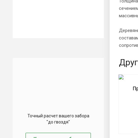
Толщина 
сечением
массивн
Деревян
составам
сопроти
Друг
П
Точный расчет вашего забора
"до гвоздя"