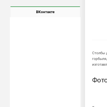
ВКонтакте
Столбы д
горбыля,
изготав
Фото