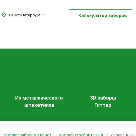
Калькулятор заборов
Санкт-Петербург
Из металлического
3D заборы
штакетника
Гиттер
Каталог заборов и ворот
Каталог столбов и свай
Деревянные 