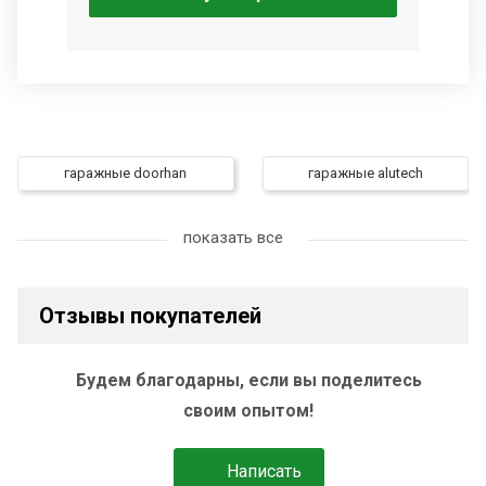
гаражные doorhan
гаражные alutech
гаражные came
гаражные nice
показать все
промышленные распашные
привод для промышленных
ворота
ворот
Отзывы покупателей
промышленные подъемные
автоматика для распашных
ворота
ворот
Будем благодарны, если вы поделитесь
своим опытом!
автоматические гаражные
утепленные гаражные
ворота
ворота
Написать
промышленные гаражные