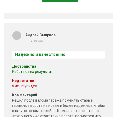
навесные гаражные замки
ворота
автоматики для распашных
металлические распашные
ворот
ворота
утепленные распашные
автоматические гаражные
Андрей Смирнов
ворота
ворота
11.04.2020
Надёжно и качественно
Достоинства
Работают на результат
Недостатки
я их не увидел
Комментарий
Решил после взлома гаража поменять старые
гаражные ворота на новые и более надёжные, чтобы
спать по ночам спокойно. Компанию посоветовал
друг, у него уже стоят такие ворота, посмотрел что