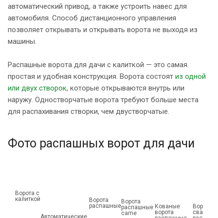
автоматический привод, а также устроить навес для
автомобиля. Способ дистанционного управления
позволяет открывать и открывать ворота не выходя из
машины.
Распашные ворота для дачи с калиткой — это самая
простая и удобная конструкция. Ворота состоят
из одной
или двух створок
, которые открываются внутрь или
наружу. Одностворчатые ворота требуют больше места
для распахивания створки, чем двустворчатые.
Фото распашных ворот для дачи
Ворота с
калиткой
Ворота
Ворота
распашные
Кованые
Ворота н
распашные
ворота
сваях
came
Автоматические
распашные
распашн