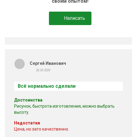
своим опытом!
секционные заборы из сетки
механические
Написать
из поликарбоната
гаражные
консольные
3д
комплектующие
заборы с горизонталями
Сергей Иванович
саморезы
распашные ворота
26.05.2020
натуральный камень
Printech
Всё нормально сделали
Достоинства
Рисунок, быстрота изготовления, можно выбрать
высоту.
Недостатки
Цена, но зато качественно.