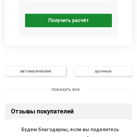
Получить расчёт
автоматические
арочные
бетонные
двускатные
показать все
односкатные
демонтаж старого забора
Отзывы покупателей
шахматка
сертификаты
заборы из
заборы из сварной
Будем благодарны, если вы поделитесь
профилированного листа
оцинкованной сетки