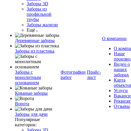
Заборы 3D
Заборы из
профильной
трубы
Заборы жалюзи
Ещё
О компании
Деревянные заборы
О компа
Заборы из пластика
Наше
произво
Видео о
наших
Заборы с
Фотографии
Прайс-
заборах
монолитным
работ
лист
Карта
основанием
объекто
Услуги
Кованые заборы
Ваканси
Реквизи
Ворота
Отзывы
Заборы для дачи
Популярные
категории:
Заборы 3D