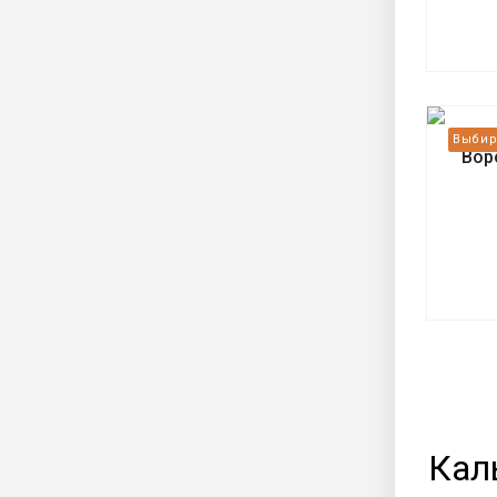
Вор
Кал