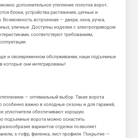
можно дополнительное утепление полотна ворот,
тся блоки, устройства растяжения, цепные и
 Возможность встроенная — двери, окна, ручка,
нных, уличные. Доступны изделия с электроприводом
теристиками, соответствуют требованиям,
ксплуатации.
оде и своевременном обслуживании, наши подъемные
в которые они интегрированы!
утеплением — оптимальный выбор. Такие ворота
о особенно важно в холодные сезоны и для гаражей,
ые уплотнители обеспечивают хорошую
ьно подъемные ворота можно оснастить
 разнообразие вариантов отделки позволяет
анели, s-гофр, филенка, лист профиля. Покрытие —