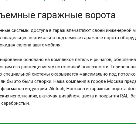
ъемные гаражные ворота
нные системы доступа в гараж впечатляют своей инженерной 
а владельцев вертикально подъемные гаражные ворота обору
покидая салона аввтомобиля.
нирование основано на комплексе петель и рычагов, обеспечи
ющим его размещением у потолочной поверхности. Горизоньаль
 специальной системы оказывается максимально под потолко
сли бы это были створки. Наша компания в городе Москва пр
 флагманов индустрии: Alutech, Hormann и гаражные ворота do
ских исполнениях, включая дизайном, цвета и покрытия RAL: бел
 серебристый.