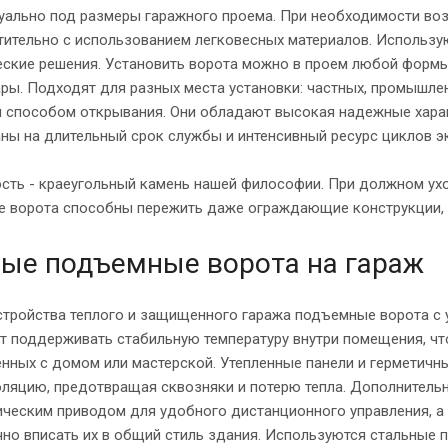
уально под размеры гаражного проема. При необходимости воз
ительно с использованием легковесных материалов. Использую
ские решения. Установить ворота можно в проем любой формы.
ры. Подходят для разных места установки: частных, промышле
м способом открывания. Они обладают высокая надежные харак
ны на длительный срок службы и интенсивный ресурс циклов э
сть - краеугольный камень нашей философии. При должном ух
е ворота способны пережить даже ограждающие конструкции, 
ые подъемные ворота на гараж
стройства теплого и защищенного гаража подъемные ворота с 
 поддерживать стабильную температуру внутри помещения, чт
нных с домом или мастерской. Утепленные панели и герметичн
оляцию, предотвращая сквозняки и потерю тепла. Дополнител
ическим приводом для удобного дистанционного управления, а
но вписать их в общий стиль здания. Используются стальные п