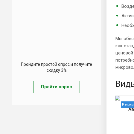
Возде
Актив
Необх
Мы обес
как стан
ценовой
потребно
Пройдите простой опрос и получите
микровол
скидку 3%
Вид
Пройти опрос
Ав