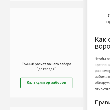
п
Как 
воро
Чтобы а
Точный расчет вашего забора
креплени
"до гвоздя"
равномер
избежать
Калькулятор заборов
обнаруже
нескольк
Прав