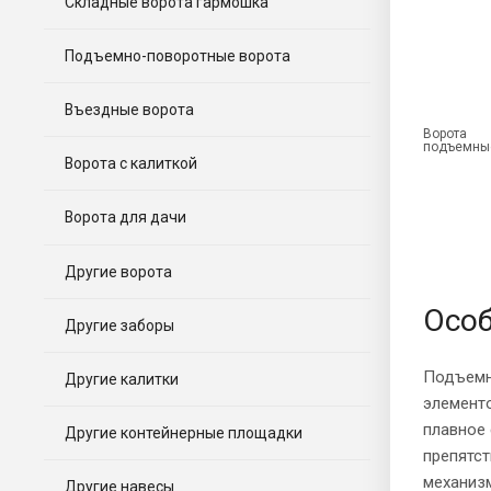
Складные ворота гармошка
Подъемно-поворотные ворота
Въездные ворота
Ворота
подъемны
Ворота с калиткой
Ворота для дачи
Другие ворота
Особ
Другие заборы
Подъемн
Другие калитки
элемент
плавное 
Другие контейнерные площадки
препятс
механиз
Другие навесы