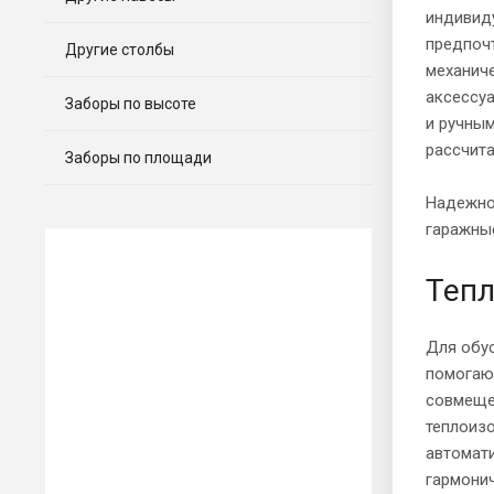
индивид
предпочт
Другие столбы
механиче
аксессуа
Заборы по высоте
и ручны
рассчита
Заборы по площади
Надежно
гаражны
Тепл
Для обу
помогают
совмеще
теплоиз
автомат
гармонич