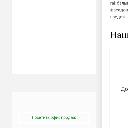
ral: бел
фасадов 
представ
Наш
До
Посетить офис продаж