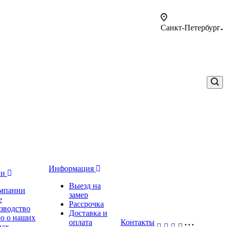
Санкт-Петербург
Информация
ии
Выезд на
мпании
замер
е
Рассрочка
зводство
Доставка и
о о наших
оплата
Контакты
рах