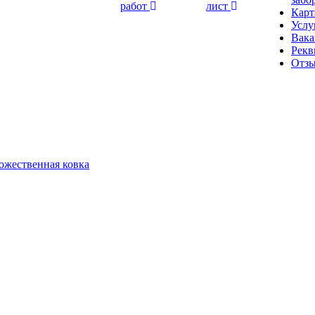
работ
лист
Карт
Услу
Вака
Рекв
Отз
ожественная ковка