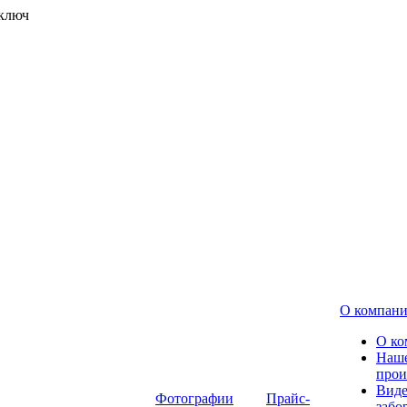
 ключ
О компан
О ко
Наш
прои
Виде
Фотографии
Прайс-
забо