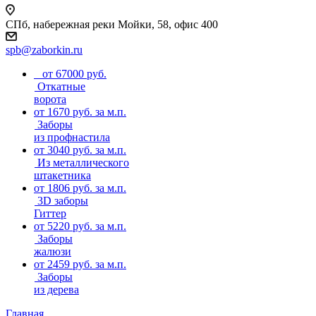
СПб, набережная реки Мойки, 58, офис 400
spb@zaborkin.ru
от 67000 руб.
Откатные
ворота
от 1670 руб. за м.п.
Заборы
из профнастила
от 3040 руб. за м.п.
Из металлического
штакетника
от 1806 руб. за м.п.
3D заборы
Гиттер
от 5220 руб. за м.п.
Заборы
жалюзи
от 2459 руб. за м.п.
Заборы
из дерева
Главная