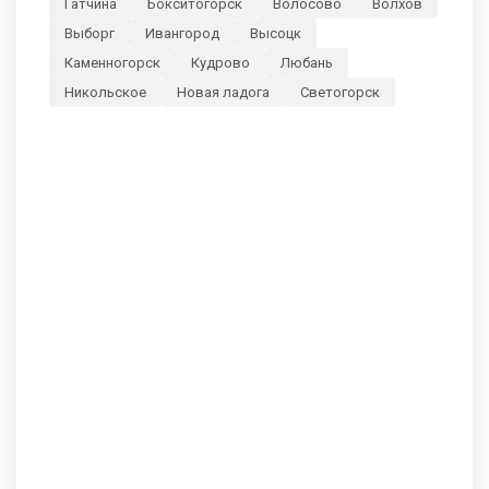
Гатчина
Бокситогорск
Волосово
Волхов
Выборг
Ивангород
Высоцк
Каменногорск
Кудрово
Любань
Никольское
Новая ладога
Светогорск