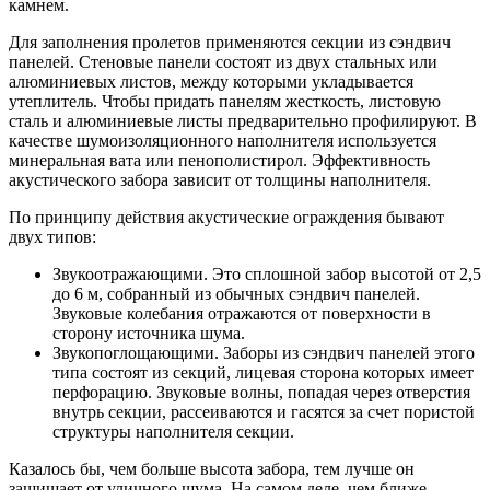
камнем.
Для заполнения пролетов применяются секции из сэндвич
панелей. Стеновые панели состоят из двух стальных или
алюминиевых листов, между которыми укладывается
утеплитель. Чтобы придать панелям жесткость, листовую
сталь и алюминиевые листы предварительно профилируют. В
качестве шумоизоляционного наполнителя используется
минеральная вата или пенополистирол. Эффективность
акустического забора зависит от толщины наполнителя.
По принципу действия акустические ограждения бывают
двух типов:
Звукоотражающими.
Это сплошной забор высотой от 2,5
до 6 м, собранный из обычных сэндвич панелей.
Звуковые колебания отражаются от поверхности в
сторону источника шума.
Звукопоглощающими.
Заборы из сэндвич панелей этого
типа состоят из секций, лицевая сторона которых имеет
перфорацию. Звуковые волны, попадая через отверстия
внутрь секции, рассеиваются и гасятся за счет пористой
структуры наполнителя секции.
Казалось бы, чем больше высота забора, тем лучше он
защищает от уличного шума. На самом деле, чем ближе