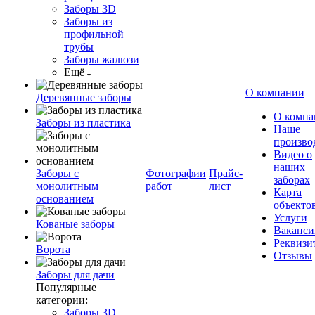
Заборы 3D
Заборы из
профильной
трубы
Заборы жалюзи
Ещё
О компании
Деревянные заборы
О компа
Заборы из пластика
Наше
произво
Видео о
наших
Заборы с
Фотографии
Прайс-
заборах
монолитным
работ
лист
Карта
основанием
объекто
Услуги
Кованые заборы
Ваканси
Реквизи
Ворота
Отзывы
Заборы для дачи
Популярные
категории:
Заборы 3D