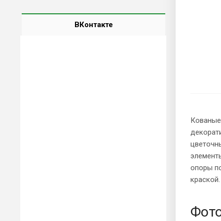
ВКонтакте
Кованые
декорат
цветочны
элементы
опоры п
краской.
Фото