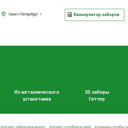
Калькулятор заборов
Санкт-Петербург
Из металлического
3D заборы
штакетника
Гиттер
Каталог заборов и ворот
Каталог столбов и свай
Кованые столбы д